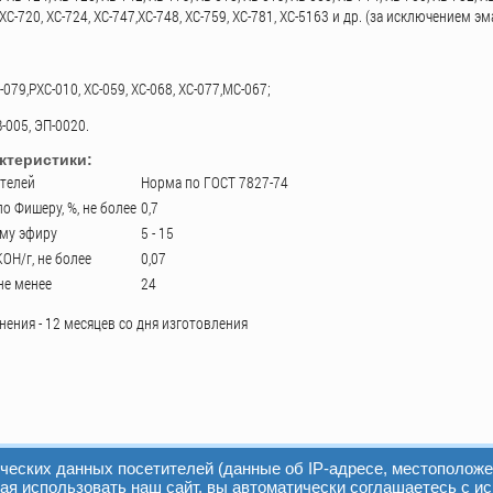
,ХС-720, ХС-724, ХС-747,ХС-748, ХС-759, ХС-781, ХС-5163 и др. (за исключением 
В-079,PХС-010, ХС-059, ХС-068, ХС-077,МС-067;
В-005, ЭП-0020.
ктеристики:
телей
Норма по ГОСТ 7827-74
о Фишеру, %, не более
0,7
ому эфиру
5 - 15
КОН/г, не более
0,07
не менее
24
нения - 12 месяцев со дня изготовления
ических данных посетителей (данные об IP-адресе, местоположе
я использовать наш сайт, вы автоматически соглашаетесь с и