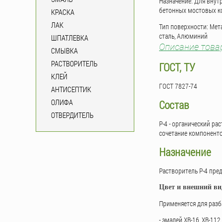
Назначение: Для внутр
бетонных мостовых ко
КРАСКА
ЛАК
Тип поверхности: Мет
сталь, Алюминий
ШПАТЛЕВКА
Описание това
СМЫВКА
РАСТВОРИТЕЛЬ
ГОСТ, ТУ
КЛЕЙ
ГОСТ 7827-74
АНТИСЕПТИК
ОЛИФА
Состав
ОТВЕРДИТЕЛЬ
P-4 - органический ра
сочетание компоненто
Назначение
Растворитель Р-4 пре
Цвет и внешний ви
Применяется для разб
- эмалей ХВ-16, ХВ-112,