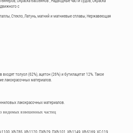
тейнеров, Окраска бассейнов , Надводные части судов, Окраска
одвижного с
таллы, Стекло, Латунь, магний и магниевые сплавы, Нержавеющая
в входят толуол (62%), ацетон (26%) и бутилацетат 12%. Такое
ие лакокрасочных материалов.
рвиниловых лакокрасочных материалов.
без видимых взвешенных частиц
В-1100, ХВ-785, ХВ-1120, ПХВ-29, ПХВ-101, ХВ-1149, ХВ-5169, ХС-119,