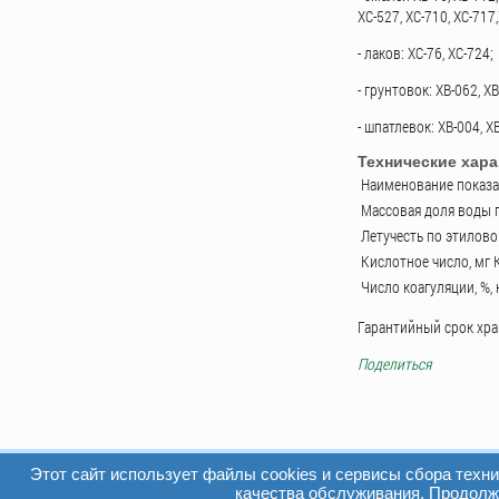
ХС-527, ХС-710, ХС-717
- лаков: ХС-76, ХС-724;
- грунтовок: ХВ-062, Х
- шпатлевок: ХВ-004, Х
Технические хара
Наименование показа
Массовая доля воды п
Летучесть по этилов
Кислотное число, мг 
Число коагуляции, %, 
Гарантийный срок хра
Поделиться
Этот сайт использует файлы cookies и сервисы сбора техн
качества обслуживания. Продолжа