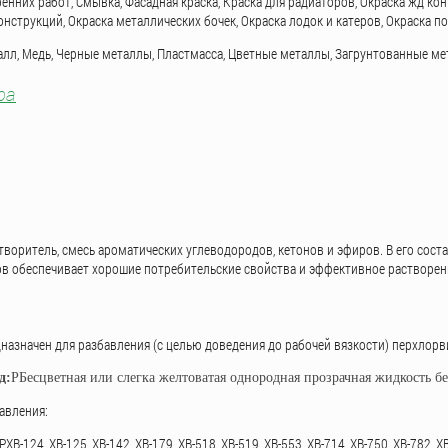
енних работ, Смывка, Фасадная краска, Краска для радиаторов, Окраска жд кон
нструкций, Окраска металлических бочек, Окраска лодок и катеров, Окраска п
алл, Медь, Черные металлы, Пластмасса, Цветные металлы, Загрунтованные ме
ра
створитель, смесь ароматических углеводородов, кетонов и эфиров. В его соста
в обеспечивает хорошие потребительские свойства и эффективное растворен
дназначен для разбавления (с целью доведения до рабочей вязкости) перхло
д:
P
Бесцветная или слегка желтоватая однородная прозрачная жидкость 
авления:
PХВ-124, ХВ-125, ХВ-142, ХВ-179, ХВ-518, ХВ-519, ХВ-553, ХВ-714, ХВ-750, ХВ-782, Х